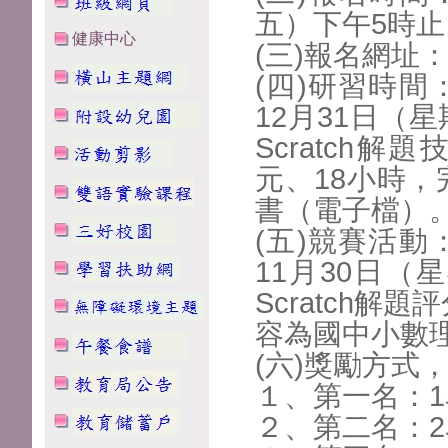
五）下午5
時止
健康中心
(三)報名網址：htt
(四)研習時間
12月31日
（星
Scratch解題
元、18小時，
書（電子檔）
(五)競賽活動
11月30日
（星
Scratch解題
容為國中小數
(六)獎勵方式
１、第一名：1
２、第二名：2