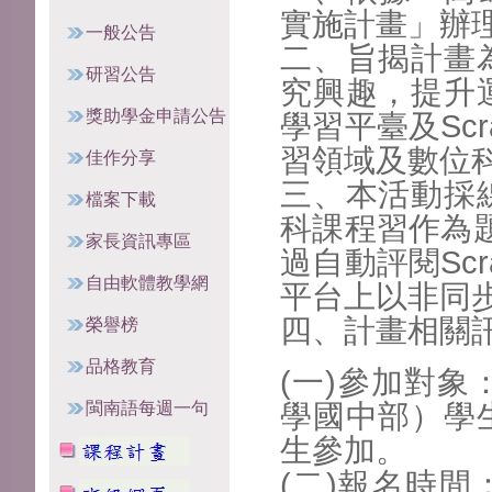
實施計畫」
辦
一般公告
二、旨揭計畫
研習公告
究興趣，提
升
獎助學金申請公告
學習平臺及Scra
習領域及數位
佳作分享
三、本活動採
檔案下載
科課程習作
為
家長資訊專區
過自動評閱
S
自由軟體教學網
平台上以非同
四、計畫相關
榮譽榜
品格教育
(一)參加對
學國中
部）學
閩南語每週一句
生參加。
(二)報名時間