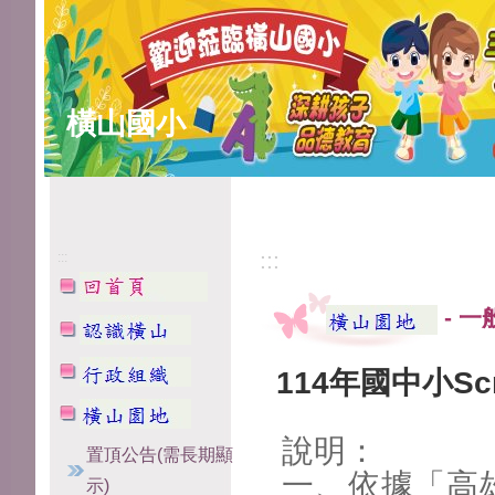
橫山國小
:::
:::
-
一
114年國中小Sc
說明：
置頂公告(需長期顯
一、依據「高雄
示)