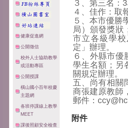
３、第三名：3
４、佳作：取
５、本市優勝
局）頒
發獎狀
健康促進網
市立各級
學校
定」辦理。
公開徵信
６、外縣市優
校外人士協助教學
學生名
額；另
或活動專區
關規定辦
理。
公開授課
五、尚有相關
橫山國小百年校慶
商張建原教
師，
主題網
郵件：ccy@hcv
各班停課線上教學
MEET
附件
課後照顧安全檢查