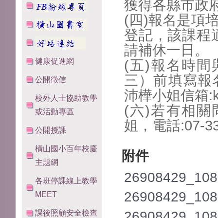
獲得各
縣市政
(四)報名是項
登記，
該課程
請補休一
日。
健康促進網
(五)報名時間
三）前填寫
報
公開徵信
沛樺小姐信箱:
校外人士協助教學
(六)若有相
或活動專區
姐，電話:
07-
公開授課
橫山國小百年校慶
附件
主題網
26908429_108
各班停課線上教學
26908429_108
MEET
26908429_108
課後照顧安全檢查