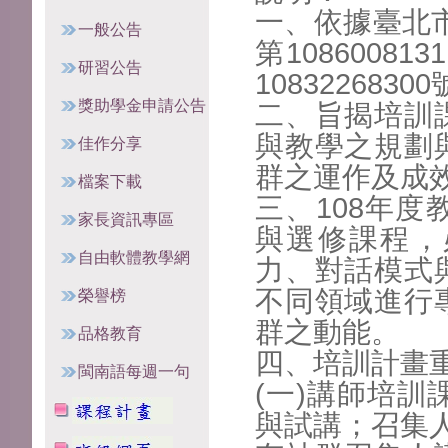
一、依據臺北市
一般公告
第
108600
研習公告
10832268300
獎助學金申請公告
二、旨揭培訓
與教學之規
劃
佳作分享
群之運作及成
檔案下載
三、108年
家長資訊專區
與選修課程，
自由軟體教學網
力、對話模式
不同領域進行
榮譽榜
群之動能。
品格教育
四、培訓計畫
閩南語每週一句
(一)講師培訓
與試講；
召集