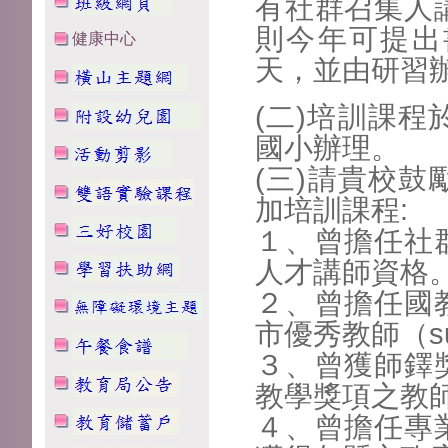
有社群召集人
則今年可提出
健康中心
天，並由研習
(二)培訓課程
國小辦
理。
(三)請貴校
加培訓課
程:
１、曾擔任社
人才講
師資格
２、曾擔任國
市優秀
教師（s
３、曾獲師鐸
教學獎
項之教
４、曾擔任專