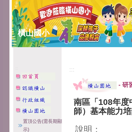
橫山國小
:::
:::
-
研
南區「108年
師）基本能力培
置頂公告(需長期顯
說明：
示)