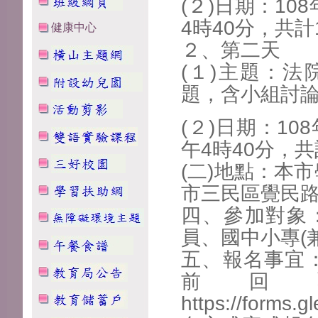
(２)日期：1
4時40分，共計
健康中心
２、第二天
(１)主題：
題，含小組討
(２)日期：1
午4時40分，共
(二)地點：本
市三民區覺民路
四、參加對象
員、國中小專(
五、報名事宜：
前回覆
https://for