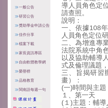
導人員角色定
一般公告
請查照。
研習公告
說明：
獎助學金申請公告
一、依據108
人員角色定位
佳作分享
二、為增進專
檔案下載
法院系統中角
家長資訊專區
以及協助輔導
自由軟體教學網
式及倫理議題
三、旨揭研習
榮譽榜
畫）：
品格教育
(一)時間與主題
閩南語每週一句
１、第一天
(１)主題：輔