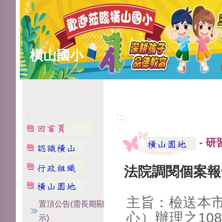
橫山國小
:::
:::
-
研
法院調閱個案報
主旨：檢送本
置頂公告(需長期顯
心）辦理之10
示)