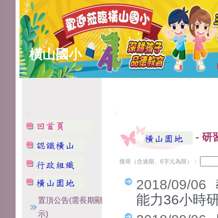
橫山國小
:::
:::
-
研
搜尋（含過期、6字元為限）：
2018/09/06
能力36小時
置頂公告(需長期顯
示)