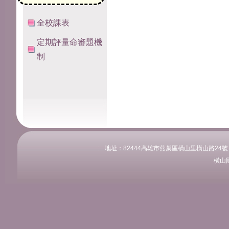
全校課表
定期評量命審題機
制
:::
地址：82444高雄市燕巢區橫山里橫山路24號 電話：
橫山