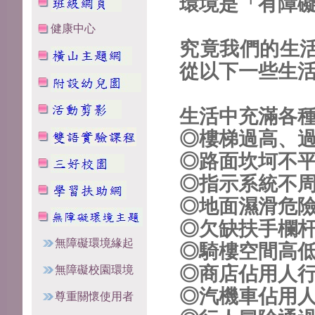
環境是「有障
健康中心
究竟我們的生
從以下一些生
生活中充滿各
◎樓梯過高、
◎路面坎坷不
◎指示系統不
◎地面濕滑危
◎欠缺扶手欄
無障礙環境緣起
◎騎樓空間高
◎商店佔用人
無障礙校園環境
◎汽機車佔用
尊重關懷使用者