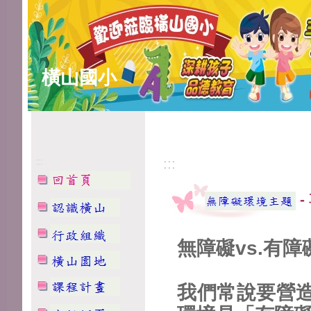
橫山國小
:::
:::
-
無障礙vs.有障
我們常說要營