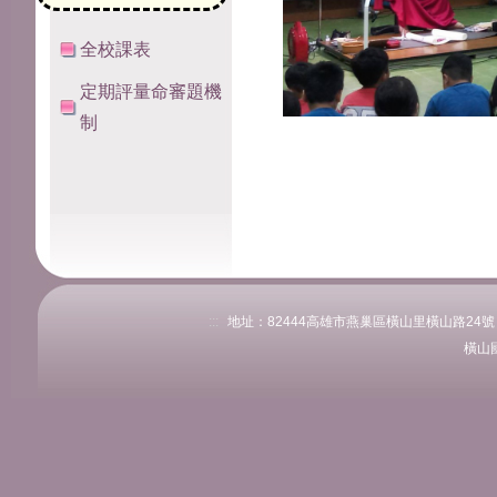
全校課表
定期評量命審題機
制
:::
地址：82444高雄市燕巢區橫山里橫山路24號 電話：
橫山