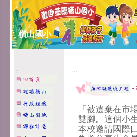
橫山國小
:::
:::
-
「被遺棄在市
雙腳。這個小
本校邀請國際