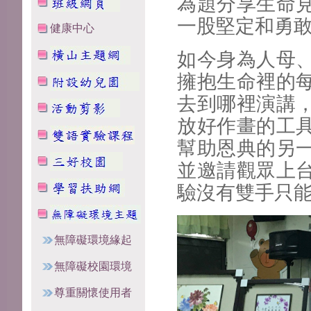
為題分享生命
一股堅定和勇
健康中心
如今身為人母
擁抱生命裡的
去到哪裡演講
放好作畫的工
幫助恩典的另
並邀請觀眾上
驗沒有雙手只
無障礙環境緣起
無障礙校園環境
尊重關懷使用者