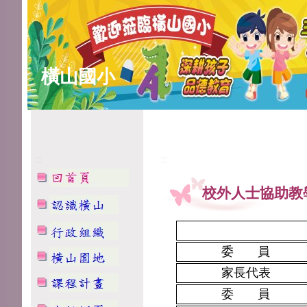
橫山國小
:::
:::
校外人士協助教
委 員
家長代表
委 員