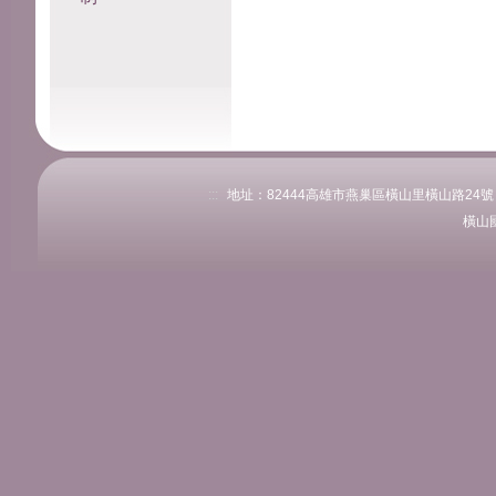
:::
地址：82444高雄市燕巢區橫山里橫山路24號 電話：
橫山