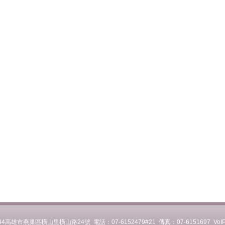
44高雄市燕巢區橫山里橫山路24號 電話：07-6152479#21 傳真：07-6151697 VoI