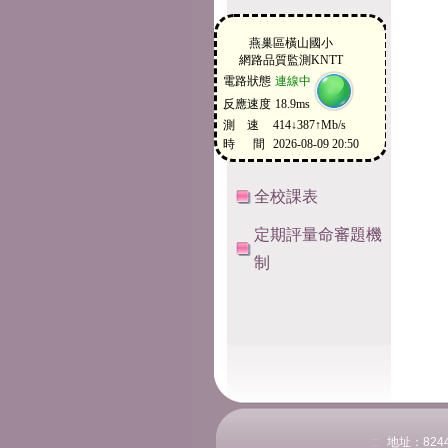
全校課表
定期評量命審題機
制
:::
地址：824