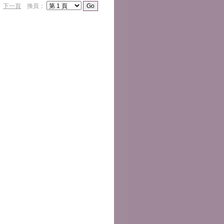
）
下一頁
換頁：