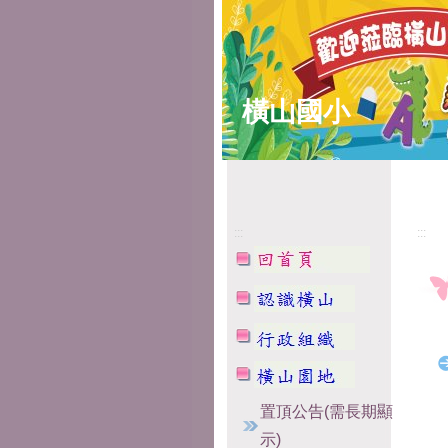
橫山國小
:::
:::
置頂公告(需長期顯
示)