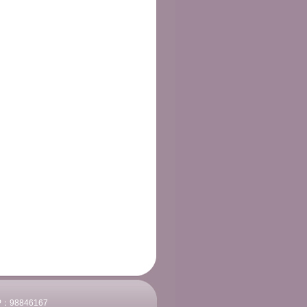
P：
98846167