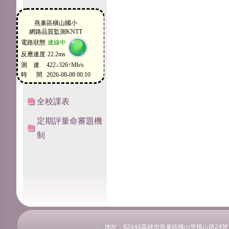
全校課表
定期評量命審題機
制
:::
地址：82444高雄市燕巢區橫山里橫山路24號 電話：