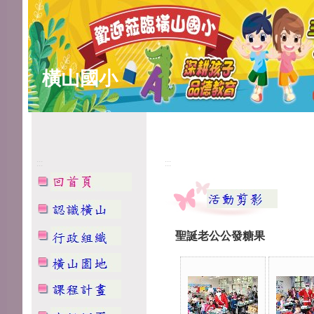
橫山國小
:::
:::
聖誕老公公發糖果