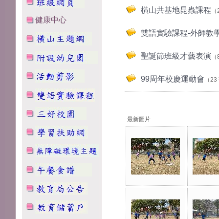
橫山共基地昆蟲課程
（
健康中心
雙語實驗課程-外師教
聖誕節班級才藝表演
（
99周年校慶運動會
（23
最新圖片