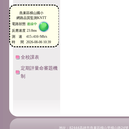
全校課表
定期評量命審題機
制
:::
地址：82444高雄市燕巢區橫山里橫山路24號 電話：