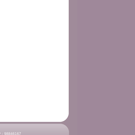
P：
98846167