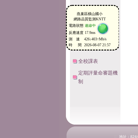
全校課表
定期評量命審題機
制
:::
地址：824