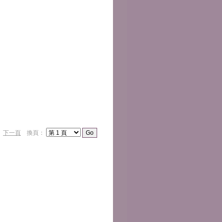
）
下一頁
換頁：