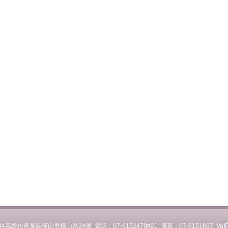
44高雄市燕巢區橫山里橫山路24號 電話：07-6152479#21 傳真：07-6151697 VoI