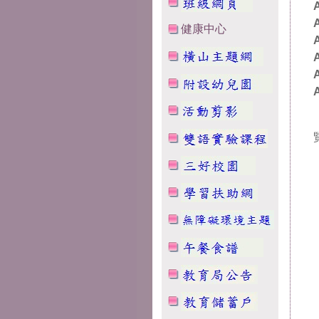
A
A
健康中心
A
A
A
A