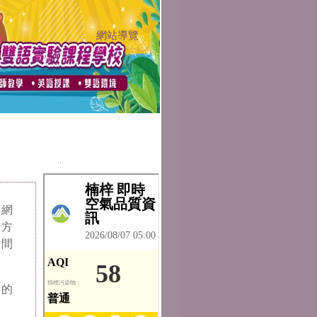
網站導覽
:::
:::
、網
計方
中間
鍵的