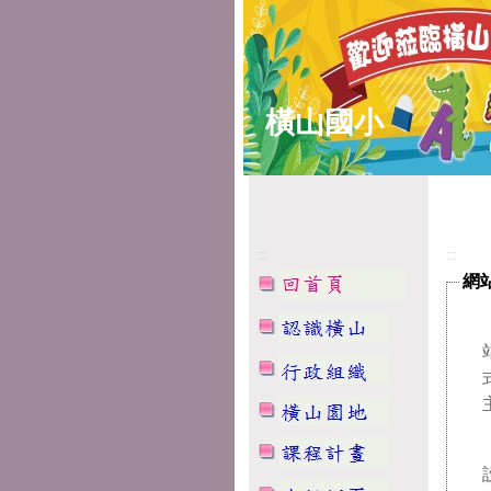
橫山國小
:::
:::
網